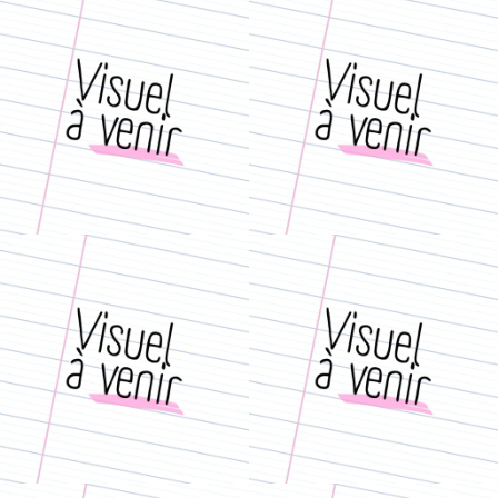
/// Distanciel non-numérique :
• Déambulation / Présentiel
/ • Déambulation / Présentiel
covid-compatible :
covid-compatible :