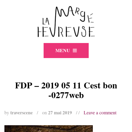
MENU
FDP – 2019 05 11 Cest bon
-0277web
traverscene
27 mai 2019
by
/
on
/ /
Leave a comment